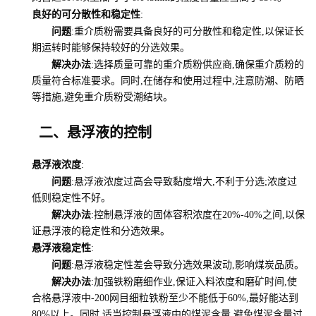
良好的可分散性和稳定性
:
问题
:重介质粉需要具备良好的可分散性和稳定性,以保证长
期运转时能够保持较好的分选效果。
解决办法
:选择质量可靠的重介质粉供应商,确保重介质粉的
质量符合标准要求。同时,在储存和使用过程中,注意防潮、防晒
等措施,避免重介质粉受潮结块。
二、悬浮液的控制
悬浮液浓度
:
问题
:悬浮液浓度过高会导致黏度增大,不利于分选;浓度过
低则稳定性不好。
解决办法
:控制悬浮液的固体容积浓度在20%-40%之间,以保
证悬浮液的稳定性和分选效果。
悬浮液稳定性
:
问题
:悬浮液稳定性差会导致分选效果波动,影响煤炭品质。
解决办法
:加强铁粉磨细作业,保证入料浓度和磨矿时间,使
合格悬浮液中-200网目细粒铁粉至少不能低于60%,最好能达到
80%以上。同时,适当控制悬浮液中的煤泥含量,避免煤泥含量过