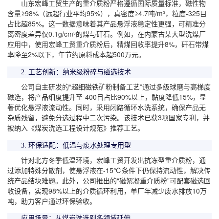
山东宏峰工贸生产的重介质粉严格遵循国际质量标准，磁性物
含量≥98%（远超行业平均95%），真密度≥4.7吨/m³，粒度-325目
占比超85%。这一数据意味着其产品悬浮液稳定性更强，可精准分
离密度差异仅0.1g/cm³的煤与矸石。例如，在内蒙古某大型洗煤厂
应用中，使用宏峰工贸重介质粉后，精煤回收率提升8%，矸石带煤
率降至2%以下，年节约原料成本超500万元。
2. 工艺创新：纳米级粉碎与磁选技术
公司自主研发的“超细磁铁矿粉制备工艺”通过多级球磨与高梯度
磁选，将产品细度提升至-400目占比90%以上，黏度降低15%，显
著优化悬浮液流动性。同时，采用闭路循环水洗系统，确保产品无
杂质残留，避免分选过程中二次污染。该技术已获3项国家专利，并
被纳入《煤炭洗选工程设计规范》推荐工艺。
3. 环保适配：低温与废水处理专用型
针对北方冬季低温环境，宏峰工贸开发出抗冻型重介质粉，通
过添加特殊分散剂，使悬浮液在-15℃条件下仍保持流动性，解决传
统产品结块难题。此外，公司推出的“磁絮凝重介质粉”可配套磁选回
收设备，实现98%以上的介质循环利用，单厂年减少废水排放10万
吨，助力客户通过环保验收。
应用场景：从煤炭洗选到多领域延伸