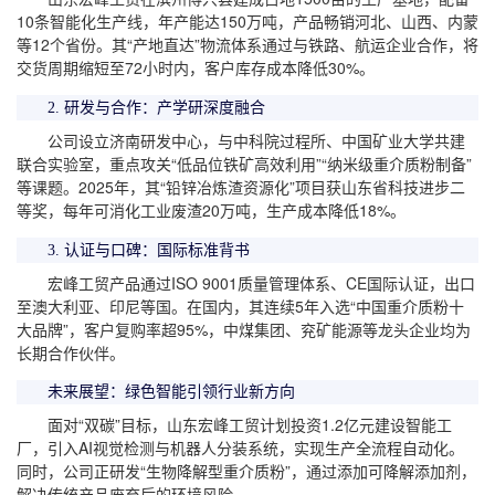
10条智能化生产线，年产能达150万吨，产品畅销河北、山西、内蒙
等12个省份。其“产地直达”物流体系通过与铁路、航运企业合作，将
交货周期缩短至72小时内，客户库存成本降低30%。
2. 研发与合作：产学研深度融合
公司设立济南研发中心，与中科院过程所、中国矿业大学共建
联合实验室，重点攻关“低品位铁矿高效利用”“纳米级重介质粉制备”
等课题。2025年，其“铅锌冶炼渣资源化”项目获山东省科技进步二
等奖，每年可消化工业废渣20万吨，生产成本降低18%。
3. 认证与口碑：国际标准背书
宏峰工贸产品通过ISO 9001质量管理体系、CE国际认证，出口
至澳大利亚、印尼等国。在国内，其连续5年入选“中国重介质粉十
大品牌”，客户复购率超95%，中煤集团、兖矿能源等龙头企业均为
长期合作伙伴。
未来展望：绿色智能引领行业新方向
面对“双碳”目标，山东宏峰工贸计划投资1.2亿元建设智能工
厂，引入AI视觉检测与机器人分装系统，实现生产全流程自动化。
同时，公司正研发“生物降解型重介质粉”，通过添加可降解添加剂，
解决传统产品废弃后的环境风险。