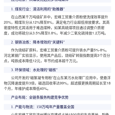
1. 煤炭行业：清洁利用的“助推器”
在山西某千万吨级矿井中，宏峰工贸重介质粉使洗煤效率提升
20%，精煤灰分从12%降至8%，满足电力行业超低排放要求。其高
密度特性尤其适用于难选煤种，如某高硫煤项目通过调整介质密
度，成功将硫分从3.5%降至0.8%，年减少二氧化硫排放1.2万吨。
2. 钢铁冶炼：降本增效的“关键料”
作为烧结矿原料，宏峰工贸重介质粉可提升铁水产量5%-8%。
河北某钢厂实验显示，使用其产品后，烧结矿转鼓指数提高3个百分
点，吨铁成本降低12元，年节约成本超千万元。
3. 环保领域：水处理的“磁核”
公司开发的“磁絮凝专用粉”在山东某污水处理厂应用中，使悬浮
物沉降速度提升3倍，磁选回收率达99%，超滤膜更换周期延长至18
个月，年维护成本降低40%。
产业布局：全链条服务构建竞争优势
1. 产能与物流：150万吨年产量覆盖全国
山东宏峰工贸在滨州博兴县建成占地1500亩的生产基地，配备